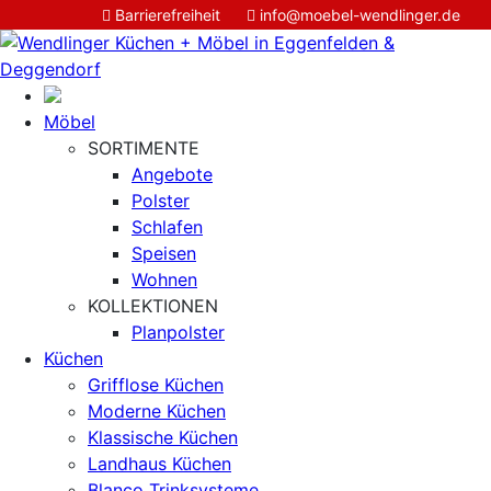
Barrierefreiheit
info@moebel-wendlinger.de


Möbel
SORTIMENTE
Angebote
Polster
Schlafen
Speisen
Wohnen
KOLLEKTIONEN
Planpolster
Küchen
Grifflose Küchen
Moderne Küchen
Klassische Küchen
Landhaus Küchen
Blanco Trinksysteme