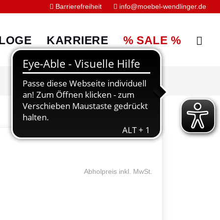
Barrierefreiheit
info@moebel-wendlinger.de


LOGE
KARRIERE
% SALE %
Abholpreis inkl. MwSt.