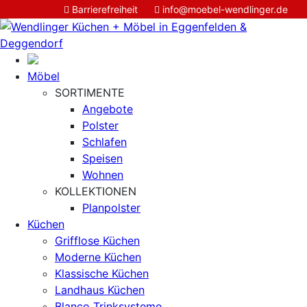
Barrierefreiheit
info@moebel-wendlinger.de


Möbel
SORTIMENTE
Angebote
Polster
Schlafen
Speisen
Wohnen
KOLLEKTIONEN
Planpolster
Küchen
Grifflose Küchen
Moderne Küchen
Klassische Küchen
Landhaus Küchen
Blanco Trinksysteme