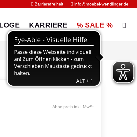
Barrierefreiheit
info@moebel-wendlinger.de


LOGE
KARRIERE
% SALE %
Abholpreis inkl. MwSt.