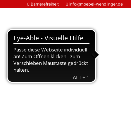
Barrierefreiheit
info@moebel-wendlinger.de

